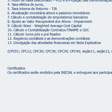
3. Fluxo de caixa descontado – FCD e a Projeção das Demonstraçõe
4. Taxa efetiva de juros,
5. Taxa interna de Retorno - TIR
6. Atualização monetária ativos e passivos monetários
7. Cálculo e contabilização de empréstimos bancários
8. Ajuste ao Valor Recuperável dos Ativos - Impairment
9. Cálculo Wacc - Weighted Average Cost Capital
10. Cálculo e Contabilização Contratos FINAME e CDC
11. Cálculo Juros pós e pré fixados
12. Registros contábeis e as demonstrações contábeis
13. Divulgação das atividades financeiras em Nota Explicativa
(CPC01; CPC12; CPC30; CPC38; CPC39; CPC40; seção11, seção12, 
Certificados
Os certificados serão emitidos pela INICIAL e entregues aos partic