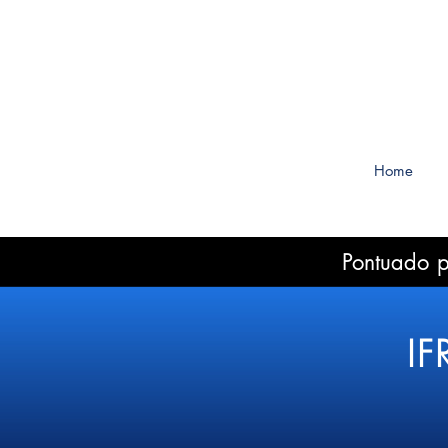
Home
Pontuado 
IF