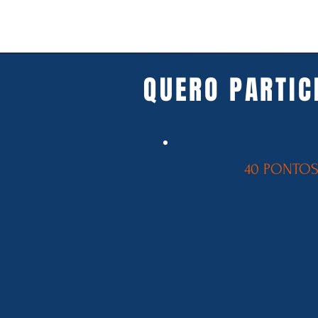
INFORMAÇÕES
QUERO PARTIC
Dúvidas Online
17, 24 e 31 de outubro de 20
40 PONTO
TREINAMENTO EAD
Início em 10 de OUTUBRO - 2
ENCERRAMENTO
DIA 20 DE DEZEMBRO ÀS 00:0