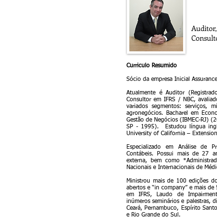
Auditor
Consult
Curriculo Resumido
Sócio da empresa Inicial Assurance
Atualmente é Auditor (Registrad
Consultor em IFRS / NBC, avaliad
variados segmentos: serviços, min
agronegócios. Bacharel em Econ
Gestão de Negócios (IBMEC-RJ) (
SP - 1995). Estudou língua ingl
University of California – Extensi
Especializado em Análise de Pr
Contábeis. Possui mais de 27 an
externa, bem como *Administrad
Nacionais e Internacionais de Méd
Ministrou mais de 100 edições do
abertos e “in company” e mais de 
em IFRS, Laudo de Impairment,
inúmeros seminários e palestras, d
Ceará, Pernambuco, Espírito Santo
e Rio Grande do Sul.