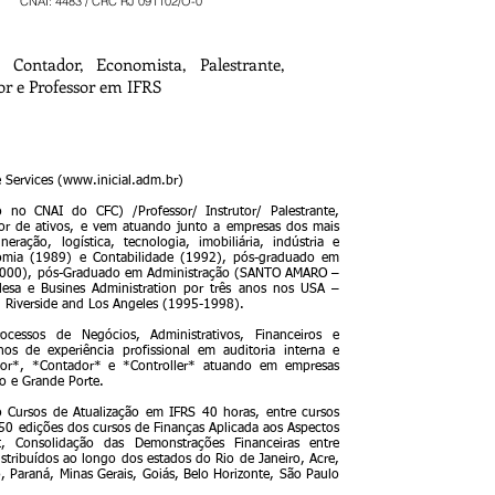
CNAI: 4483 / CRC RJ 091102/O-0
, Contador, Economista, Palestrante,
or e Professor em IFRS
 Services (
www.inicial.adm.br
)
o no CNAI do CFC) /Professor/ Instrutor/ Palestrante,
or de ativos, e vem atuando junto a empresas dos mais
eração, logística, tecnologia, imobiliária, indústria e
omia (1989) e Contabilidade (1992), pós-graduado em
2000), pós-Graduado em Administração (SANTO AMARO –
esa e Busines Administration por três anos nos USA –
on Riverside and Los Angeles (1995-1998).
ocessos de Negócios, Administrativos, Financeiros e
os de experiência profissional em auditoria interna e
or*, *Contador* e *Controller* atuando em empresas
io e Grande Porte.
 Cursos de Atualização em IFRS 40 horas, entre cursos
50 edições dos cursos de Finanças Aplicada aos Aspectos
 Consolidação das Demonstrações Financeiras entre
istribuídos ao longo dos estados do Rio de Janeiro, Acre,
, Paraná, Minas Gerais, Goiás, Belo Horizonte, São Paulo