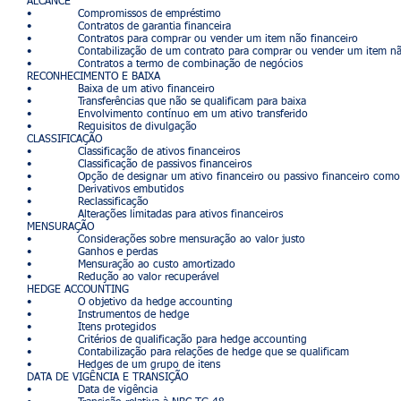
ALCANCE
• Compromissos de empréstimo
• Contratos de garantia financeira
• Contratos para comprar ou vender um item não financeiro
• Contabilização de um contrato para comprar ou vender um item não 
• Contratos a termo de combinação de negócios
RECONHECIMENTO E BAIXA
• Baixa de um ativo financeiro
• Transferências que não se qualificam para baixa
• Envolvimento contínuo em um ativo transferido
• Requisitos de divulgação
CLASSIFICAÇÃO
• Classificação de ativos financeiros
• Classificação de passivos financeiros
• Opção de designar um ativo financeiro ou passivo financeiro como a
• Derivativos embutidos
• Reclassificação
• Alterações limitadas para ativos financeiros
MENSURAÇÃO
• Considerações sobre mensuração ao valor justo
• Ganhos e perdas
• Mensuração ao custo amortizado
• Redução ao valor recuperável
HEDGE ACCOUNTING
• O objetivo da hedge accounting
• Instrumentos de hedge
• Itens protegidos
• Critérios de qualificação para hedge accounting
• Contabilização para relações de hedge que se qualificam
• Hedges de um grupo de itens
DATA DE VIGÊNCIA E TRANSIÇÃO
• Data de vigência