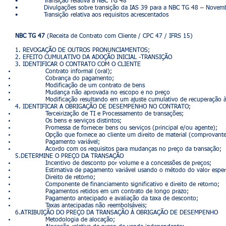
• Transição relativa à NBC TG 48
• Divulgações sobre transição da IAS 39 para a NBC TG 48 – Novemb
• Transição relativa aos requisitos acrescentados
NBC TG 47
(Receita de Contrato com Cliente / CPC 47 / IFRS 15)
1. REVOGAÇÃO DE OUTROS PRONUNCIAMENTOS;
2. EFEITO CUMULATIVO DA ADOÇÃO INICIAL -TRANSIÇÃO
3. IDENTIFICAR O CONTRATO COM O CLIENTE
Contrato informal (oral);
Cobrança do pagamento;
Modificação de um contrato de bens
Mudança não aprovada no escopo e no preço
Modificação resultando em um ajuste cumulativo de recuperação às 
4. IDENTIFICAR A OBRIGAÇÃO DE DESEMPENHO NO CONTRATO;
Terceirização de TI e Processamento de transações;
Os bens e serviços distintos;
Promessa de fornecer bens ou serviços (principal e/ou agente);
Opção que fornece ao cliente um direito de material (comprovante 
Pagamento variável;
Acordo com os requisitos para mudanças no preço da transação;
5.DETERMINE O PREÇO DA TRANSAÇÃO
Incentivo de desconto por volume e a concessões de preços;
Estimativa de pagamento variável usando o método do valor esper
Direito de retorno;
Componente de financiamento significativo e direito de retorno;
Pagamentos retidos em um contrato de longo prazo;
Pagamento antecipado e avaliação da taxa de desconto;
Taxas antecipadas não reembolsáveis;
6.ATRIBUIÇÃO DO PREÇO DA TRANSAÇÃO À OBRIGAÇÃO DE DESEMPENHO
Metodologia de alocação;