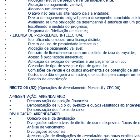
Alocação relativa de preço de venda independente;
Alocação de pagamento variável;
Alocando um desconto;
O ativo não tem uso alternativo para a entidade;
Direito de pagamento exigível para o desempenho concluído até à 
Avaliando se uma obrigação de desempenho é satisfeita em um pont
Escolhendo a medida do progresso;
Programa de fidelização de clientes;
7.LICENÇA DE PROPRIED
ADE INTELECTUAL
Identificando e acesso uma licença distinta;
Direito de uso de propriedade intelectual;
Alocação de pagamento variável;
Contrato de licenciamento com um declínio de taxa de royalties;
Acesso à propriedade intelectual;
Aplicação da exceção de royalties a um pagamento único;
Garantias de tipo de serviço e tipo de garantia;
Comissões de venda e os custos incrementais de obtenção de um c
Custos que dão origem a um ativo; e os custos para cumprir um co
Período de amortização.
NBC TG 06 (R2)
(Operações de Arrendamento Mercantil / CPC 06)
APRESENTAÇÃO: ARRENDATÁRIO
• Demonstração da posição financeira
• Demonstração de lucro ou prejuízo e outros resultados abrangente
• Demonstração dos fluxos de caixa
DIVULGAÇÃO: ARRENDATÁRIO
• Objetivo geral da divulgação
• Divulgações sobre ativos de direito de uso e despesas e fluxos de cai
• Análise de vencimento
• Divulgações adicionais
• Apresentação de divulgações do arrendatário nas notas explicativas à