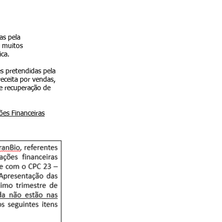
as pela
, muitos
ica.
es pretendidas pela
eceita por vendas,
de recuperação de
es Financeiras