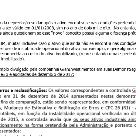
io da depreciação se dar após o ativo encontra-se nas condições pretendid
u a ser válido em 01/01/2008, sim no ano de dois mil e oito. No entanto
is ainda questionam se esse “novo” conceito possui alguma diferença prát
SIM, muita! Inclusive caso o ativo que ainda não se encontra nas condiçõ
stões de instabilidade operacional do ativo por exemplo, e gere alguma r
 reconhecida ao custo do ativo imobilizado, (representando uma espécie 
 imobilizado).
mplo divulgado pela companhia GranInvestimentos em suas Demonstraçõ
 erro e auditadas de dezembro de 2017: