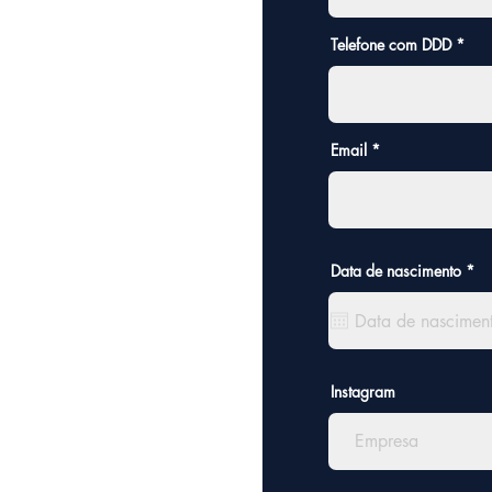
Telefone com DDD
Email
r
Data de nascimento
*
e
q
u
i
r
e
d
Instagram