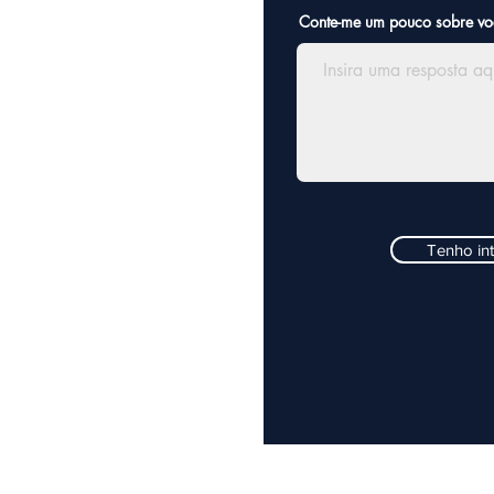
Conte-me um pouco sobre vo
Tenho in